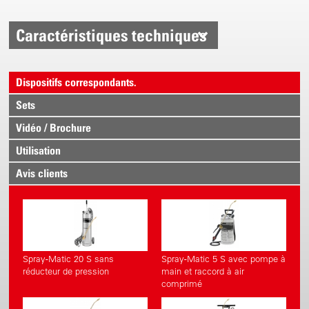
Caractéristiques techniques
Dispositifs correspondants.
Sets
Vidéo / Brochure
Utilisation
Avis clients
Spray-Matic 20 S sans
Spray-Matic 5 S avec pompe à
réducteur de pression
main et raccord à air
comprimé