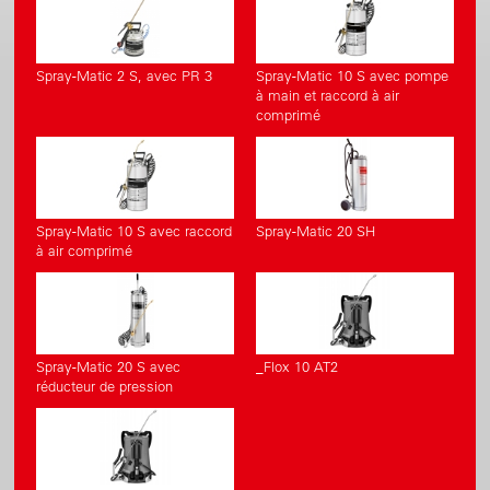
Spray-Matic 2 S, avec PR 3
Spray-Matic 10 S avec pompe
à main et raccord à air
comprimé
Spray-Matic 10 S avec raccord
Spray-Matic 20 SH
à air comprimé
Spray-Matic 20 S avec
_Flox 10 AT2
réducteur de pression