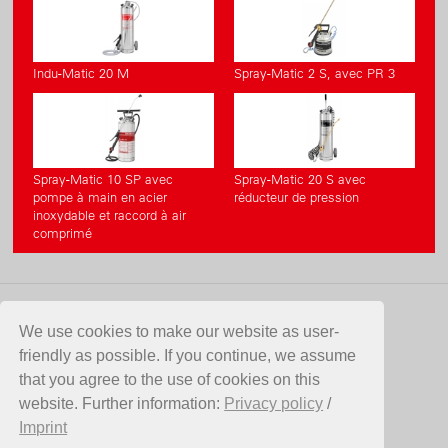
Indu-Matic 20 M
Spray-Matic 2 S, avec PR 3
Spray-Matic 10 SP avec
Spray-Matic 20 S avec
pompe à main en acier
réducteur de pression
inoxydable et raccord à air
comprimé
CONTACT
We use cookies to make our website as user-
friendly as possible. If you continue, we assume
Birchmeier Sprühtechnik AG
that you agree to the use of cookies on this
Im Stetterfeld 1
website. Further information:
Privacy policy
/
5608 Stetten
Imprint
Suisse