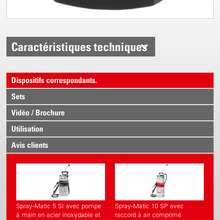
Caractéristiques techniques
Dispositifs correspondants.
Sets
Vidéo / Brochure
Utilisation
Avis clients
Spray-Matic 5 SI avec pompe
Spray-Matic 10 SP avec
à main en acier inoxydable et
raccord à air comprimé