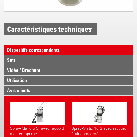
Caractéristiques techniques
Dispositifs correspondants.
Sets
Vidéo / Brochure
Utilisation
Avis clients
Spray-Matic 5 SI avec raccord
Spray-Matic 10 S avec raccord
à air comprimé
à air comprimé