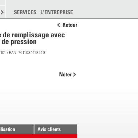
EMENT
SERVICES
DISPERSION
L'ENTREPRISE
PLUS
Retour
 de remplissage avec
 de pression
7101 / EAN: 7611034113210
Noter
ilisation
Avis clients