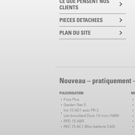
CE QUE PENSENT NOS
CLIENTS
PIECES DETACHEES
PLAN DU SITE
Nouveau – pratiquement 
PULVERISATION
M
Foxy Plus
Garden Star 5
Iris 15 AD1 avec PR 3
(Jet brouillard Duro 1.5 mm / NBR)
RPD 15 ABR
REC 15 AC1 (Bloc batterie CAS)