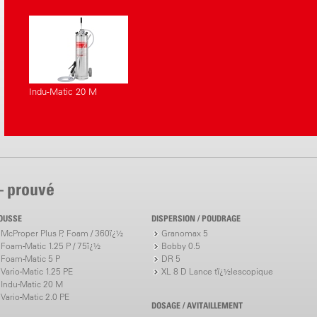
correspondants.
Indu-Matic 20 M
– prouvé
OUSSE
DISPERSION / POUDRAGE
McProper Plus P, Foam / 360ï¿½
Granomax 5
Foam-Matic 1.25 P / 75ï¿½
Bobby 0.5
Foam-Matic 5 P
DR 5
Vario-Matic 1.25 PE
XL 8 D Lance tï¿½lescopique
Indu-Matic 20 M
Vario-Matic 2.0 PE
DOSAGE / AVITAILLEMENT