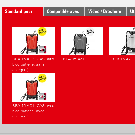
Standard pour
Compatible avec
Vidéo / Brochure
Ut
REA 15 AC2 (CAS sans
_REA 15 AZ1
_REB 15 AZ1
bloc batterie, sans
chargeur)
REA 15 AC1 (CAS avec
bloc batterie, avec
chargeur)