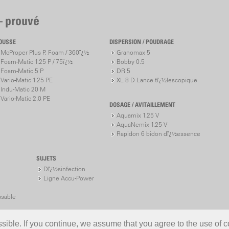
– prouvé
OUSSE
DISPERSION / POUDRAGE
McProper Plus P, Foam / 360ï¿½
Granomax 5
Foam-Matic 1.25 P / 75ï¿½
Bobby 0.5
Foam-Matic 5 P
DR 5
Vario-Matic 1.25 PE
XL 8 D Lance tï¿½lescopique
Indu-Matic 20 M
Vario-Matic 2.0 PE
DOSAGE / AVITAILLEMENT
Aquamix 1.25 V
AquaNemix 1.25 V
Rapidon 6 bidon dï¿½essence
SUJETS
Dï¿½sinfection
Ligne Accu-Power
ssable
ible. If you continue, we assume that you agree to the use of c