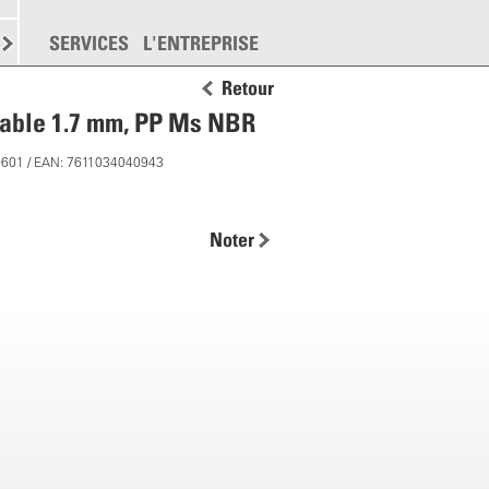
EMENT
SERVICES
DISPERSION
L'ENTREPRISE
PLUS
Retour
lable 1.7 mm, PP Ms NBR
9601 / EAN: 7611034040943
Noter