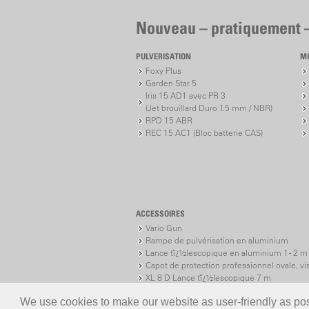
Nouveau – pratiquement 
PULVERISATION
M
Foxy Plus
Garden Star 5
Iris 15 AD1 avec PR 3
(Jet brouillard Duro 1.5 mm / NBR)
RPD 15 ABR
REC 15 AC1 (Bloc batterie CAS)
ACCESSOIRES
Vario Gun
Rampe de pulvérisation en aluminium
Lance tï¿½lescopique en aluminium 1 - 2 m
Capot de protection professionnel ovale, vi
XL 8 D Lance tï¿½lescopique 7 m
XL 8 S Lance tï¿½lescopique 7 m
We use cookies to make our website as user-friendly as poss