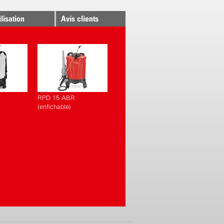
ilisation
Avis clients
RPD 15 ABR
(enfichable)