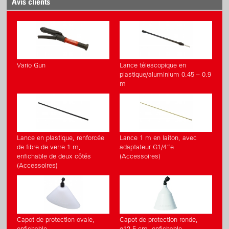
Avis clients
Nouvelle invention du système bretelles par clic
Buse réglable en plastique/laiton
Système enfichable simple
Grande ouverture de remplissage avec filtre
Vario Gun
Lance télescopique en
plastique/aluminium 0.45 – 0.9
m
Lance en plastique, renforcée
Lance 1 m en laiton, avec
de fibre de verre 1 m,
adaptateur G1/4”e
enfichable de deux côtés
(Accessoires)
(Accessoires)
Capot de protection ovale,
Capot de protection ronde,
enfichable
ø12.5 cm, enfichable