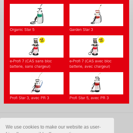
Organic Star 5
Garden Star 3
e-Profi 7 (CAS sans bloc
e-Profi 7 (CAS avec bloc
batterie, sans chargeur)
batterie, avec chargeur)
Profi Star 3, avec PR 3
Profi Star 5, avec PR 3
CONTACT
We use cookies to make our website as user-