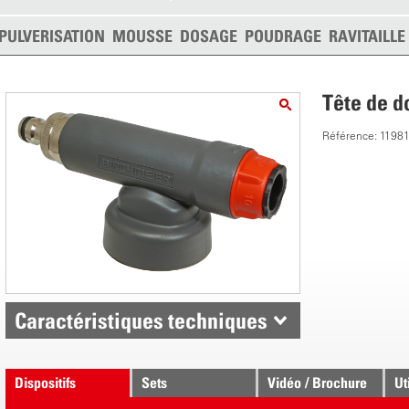
PULVERISATION
MOUSSE
DOSAGE
POUDRAGE
RAVITAILL
Tête de d
Référence: 1198
Caractéristiques techniques
Dispositifs
Sets
Vidéo / Brochure
Ut