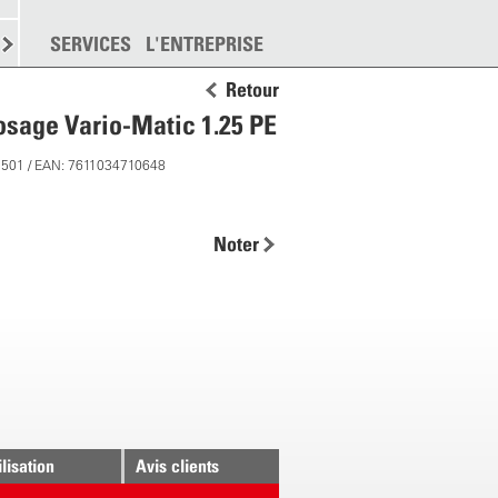
EMENT
SERVICES
DISPERSION
L'ENTREPRISE
PLUS
Retour
osage Vario-Matic 1.25 PE
1501 / EAN: 7611034710648
Noter
ilisation
Avis clients