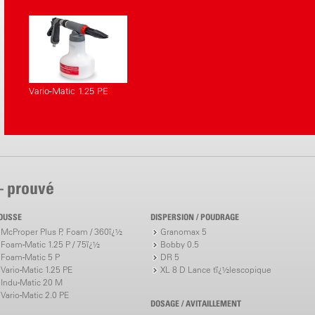
correspondants.
Vario-Matic 1.25 PE
– prouvé
OUSSE
DISPERSION / POUDRAGE
McProper Plus P, Foam / 360ï¿½
Granomax 5
Foam-Matic 1.25 P / 75ï¿½
Bobby 0.5
Foam-Matic 5 P
DR 5
Vario-Matic 1.25 PE
XL 8 D Lance tï¿½lescopique
Indu-Matic 20 M
Vario-Matic 2.0 PE
DOSAGE / AVITAILLEMENT