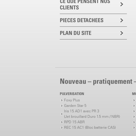
CE QUE PENSENT NOS
CLIENTS
PIECES DETACHEES
PLAN DU SITE
Nouveau – pratiquement 
PULVERISATION
M
Foxy Plus
Garden Star 5
Iris 15 AD1 avec PR 3
(Jet brouillard Duro 1.5 mm / NBR)
RPD 15 ABR
REC 15 AC1 (Bloc batterie CAS)