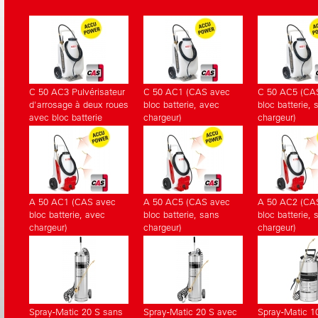
correspondants.
C 50 AC3 Pulvérisateur
C 50 AC1 (CAS avec
C 50 AC5 (CA
d'arrosage à deux roues
bloc batterie, avec
bloc batterie, 
avec bloc batterie
chargeur)
chargeur)
A 50 AC1 (CAS avec
A 50 AC5 (CAS avec
A 50 AC2 (CA
bloc batterie, avec
bloc batterie, sans
bloc batterie, 
chargeur)
chargeur)
chargeur)
Spray-Matic 20 S sans
Spray-Matic 20 S avec
Spray-Matic 1