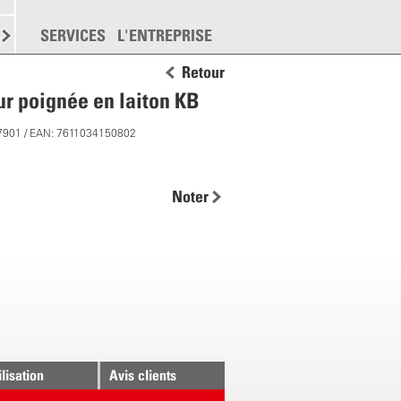
EMENT
SERVICES
DISPERSION
L'ENTREPRISE
PLUS
Retour
ur poignée en laiton KB
7901 / EAN: 7611034150802
Noter
ilisation
Avis clients