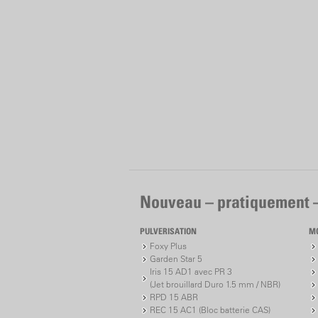
Nouveau – pratiquement 
PULVERISATION
M
Foxy Plus
Garden Star 5
Iris 15 AD1 avec PR 3
(Jet brouillard Duro 1.5 mm / NBR)
RPD 15 ABR
REC 15 AC1 (Bloc batterie CAS)