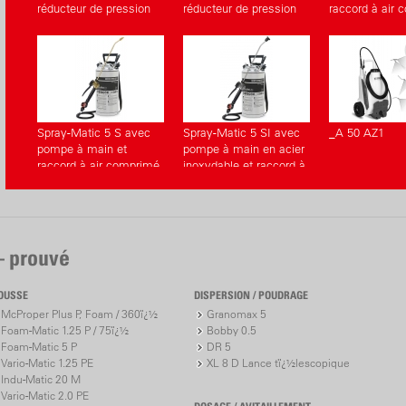
réducteur de pression
réducteur de pression
raccord à air
Spray-Matic 5 S avec
Spray-Matic 5 SI avec
_A 50 AZ1
pompe à main et
pompe à main en acier
raccord à air comprimé
inoxydable et raccord à
air comprimé
– prouvé
OUSSE
DISPERSION / POUDRAGE
McProper Plus P, Foam / 360ï¿½
Granomax 5
Foam-Matic 1.25 P / 75ï¿½
Bobby 0.5
Foam-Matic 5 P
DR 5
Vario-Matic 1.25 PE
XL 8 D Lance tï¿½lescopique
Indu-Matic 20 M
Vario-Matic 2.0 PE