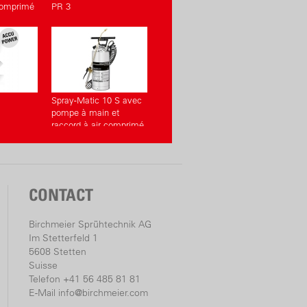
 comprimé
PR 3
Spray-Matic 10 S avec
pompe à main et
raccord à air comprimé
CONTACT
Birchmeier Sprühtechnik AG
Im Stetterfeld 1
5608 Stetten
Suisse
Telefon +41 56 485 81 81
E-Mail
info@birchmeier.com