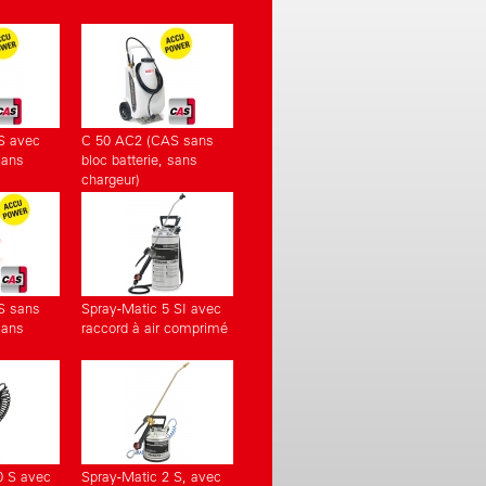
S avec
C 50 AC2 (CAS sans
sans
bloc batterie, sans
chargeur)
S sans
Spray-Matic 5 SI avec
sans
raccord à air comprimé
0 S avec
Spray-Matic 2 S, avec