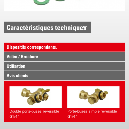
Caractéristiques techniques
Dispositifs correspondants.
Vidéo / Brochure
Utilisation
Avis clients
Double porte-buses réversible
Porte-buses simple réversible
G1/4“
G1/4“