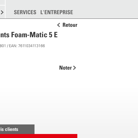
EMENT
SERVICES
DISPERSION
L'ENTREPRISE
PLUS
Retour
ints Foam-Matic 5 E
1801 / EAN: 7611034113166
Noter
is clients