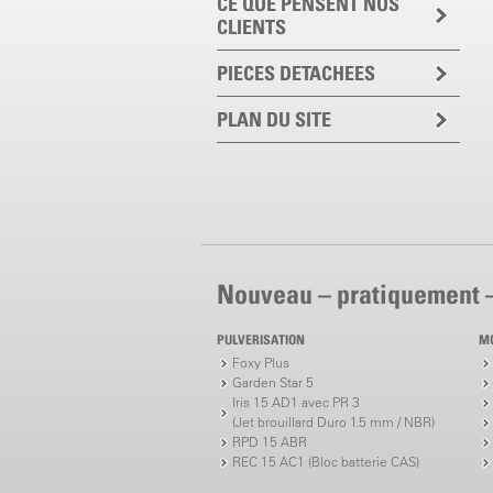
CE QUE PENSENT NOS
CLIENTS
PIECES DETACHEES
PLAN DU SITE
Nouveau – pratiquement 
PULVERISATION
M
Foxy Plus
Garden Star 5
Iris 15 AD1 avec PR 3
(Jet brouillard Duro 1.5 mm / NBR)
RPD 15 ABR
REC 15 AC1 (Bloc batterie CAS)