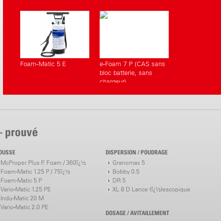
correspondants.
Foam-Matic 5 E
e-Foam 7 P (CAS sans
bloc batterie, sans
chargeur)
– prouvé
OUSSE
DISPERSION / POUDRAGE
McProper Plus P, Foam / 360ï¿½
Granomax 5
Foam-Matic 1.25 P / 75ï¿½
Bobby 0.5
Foam-Matic 5 P
DR 5
Vario-Matic 1.25 PE
XL 8 D Lance tï¿½lescopique
Indu-Matic 20 M
Vario-Matic 2.0 PE
DOSAGE / AVITAILLEMENT