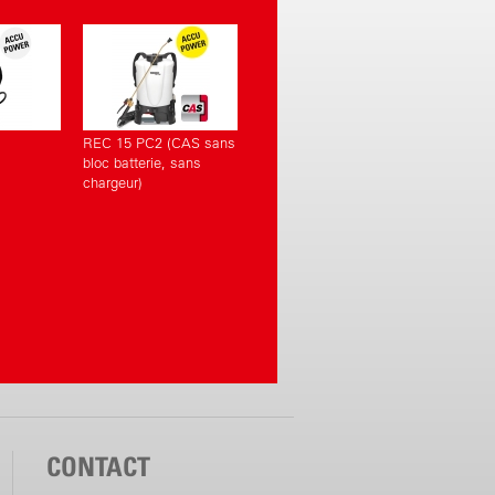
REC 15 PC2 (CAS sans
bloc batterie, sans
chargeur)
CONTACT