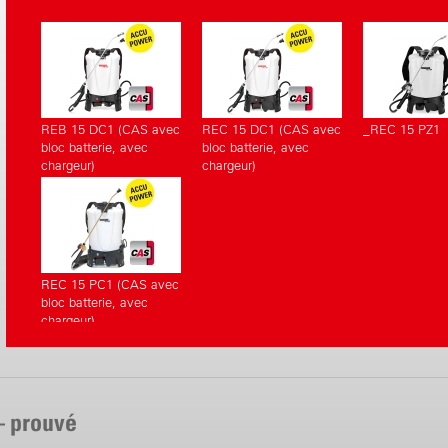
correspondants.
REB 15 DC1 (CAS avec
REC 15 DC1 (CAS avec
_REC 15 PZ1
bloc batterie, avec
bloc batterie, avec
chargeur)
chargeur)
REC 15 PC1 (CAS avec
bloc batterie, avec
chargeur)
– prouvé