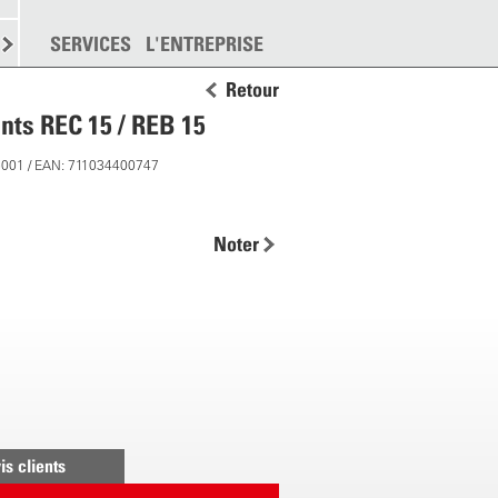
EMENT
SERVICES
DISPERSION
L'ENTREPRISE
PLUS
Retour
ints REC 15 / REB 15
5001 / EAN: 711034400747
Noter
is clients