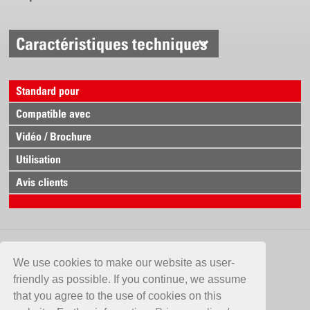
Idéal pour soins des surfaces
Caractéristiques techniques
Débit de la buse
1.0 bar = 1.37 l/min.
1.5 bar = 1.67 l/min.
Standard pour
2.0 bar = 1.93 l/min.
3.0 bar = 2.37 l/min.
Compatible avec
4.0 bar = 2.74 l/min.
Vidéo / Brochure
Utilisation
Avis clients
CONTACT
We use cookies to make our website as user-
friendly as possible. If you continue, we assume
Birchmeier Sprühtechnik AG
that you agree to the use of cookies on this
Im Stetterfeld 1