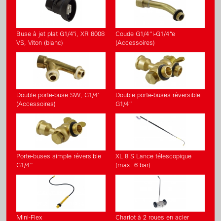
Buse à jet plat G1/4"i, XR 8008
Coude G1/4“i-G1/4“e
VS, Viton (blanc)
(Accessoires)
Double porte-buse SW, G1/4"
Double porte-buses réversible
(Accessoires)
G1/4“
Porte-buses simple réversible
XL 8 S Lance télescopique
G1/4“
(max. 6 bar)
Mini-Flex
Chariot à 2 roues en acier