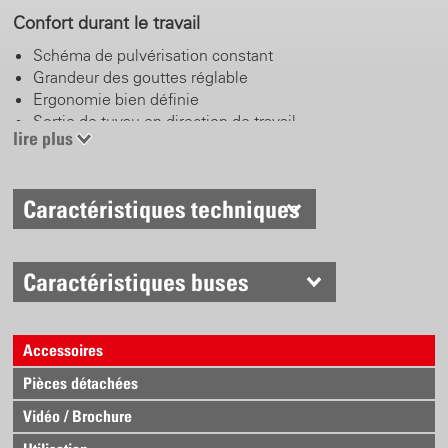
Confort durant le travail
Schéma de pulvérisation constant
Grandeur des gouttes réglable
Ergonomie bien définie
Sortie de tuyau en direction de travail
lire plus
Système de bretelles avec fonction par clic
Enfonçures sur le récipient
Accumulateur lithium-ion
Caractéristiques techniques
Système rapide de changement de la batterie
Système électronique
Caractéristiques buses
Réglage de la pression en continu
Domaines de pression 0.5 – 6 bars
Programme de protection pour pompe et accumulateur
Accessoires
Efficacité de l‘énergie
Pièces détachées
Vidéo / Brochure
Technique Birchmeier éprouvée