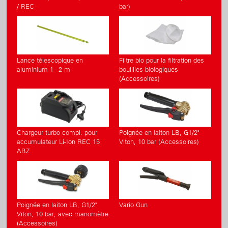
/ REC
bar)
Lance télescopique en
Filtre bio pour la filtration des
aluminium 1 - 2 m
bouillies biologiques
(Accessoires)
Chargeur turbo compl. pour
Poignée en laiton LB, G1/2"
accumulateur Li-Ion REC 15
Viton, 10 bar (Accessoires)
ABZ
Poignée en laiton LB, G1/2"
Vario Gun
Viton, 10 bar, avec manomètre
(Accessoires)