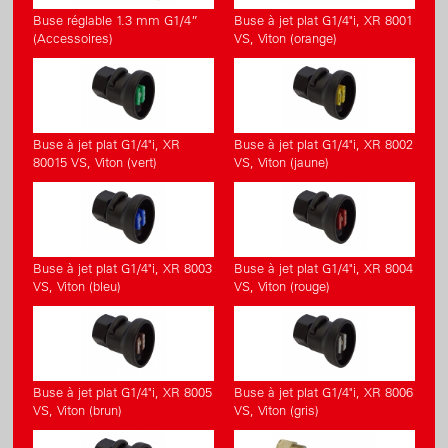
Buse réglable 1.3 mm G1/4”
Buse à jet plat G1/4"i, XR 8001
(Accessoires)
VS, Viton (orange)
Buse à jet plat G1/4"i, XR
Buse à jet plat G1/4"i, XR 8002
80015 VS, Viton (vert)
VS, Viton (jaune)
Buse à jet plat G1/4"i, XR 8003
Buse à jet plat G1/4"i, XR 8004
VS, Viton (bleu)
VS, Viton (rouge)
Buse à jet plat G1/4"i, XR 8005
Buse à jet plat G1/4"i, XR 8006
VS, Viton (brun)
VS, Viton (gris)