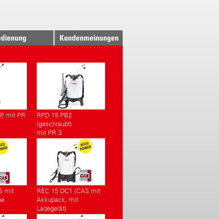
dienung
Kundenmeinungen
P, mit PR
RPD 15 PB2
(geschraubt)
mit PR 3
S mit
REC 15 DC1 (CAS mit
ne
Akkupack, mit
Ladegerät)