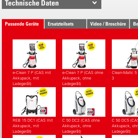
Technische Daten
Passende Geräte
Ersatzteilsets
Video / Broschüre
Be
e-Clean 7 P (CAS mit
e-Clean 7 P (CAS ohne
Clean-Matic 5 
Akkupack, mit
Akkupack, ohne
3
Ladegerät)
Ladegerät)
REB 15 DC1 (CAS mit
C 50 DC2 (CAS ohne
C 50 DC5 (CA
Akkupack, mit
Akkupack, ohne
Akkupack, oh
Ladegerät)
Ladegerät)
Ladegerät)