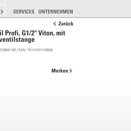
N
STREUEN
SERVICES
WEITERE
UNTERNEHMEN
Zurück
 Profi, G1/2" Viton, mit
ventilstange
 10966106 / EAN: 7611034110608
Merken