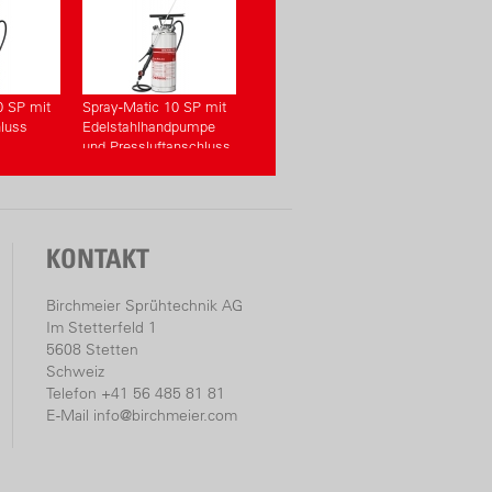
0 SP mit
Spray-Matic 10 SP mit
hluss
Edelstahlhandpumpe
und Pressluftanschluss
KONTAKT
Birchmeier Sprühtechnik AG
Im Stetterfeld 1
5608 Stetten
Schweiz
Telefon +41 56 485 81 81
E-Mail
info@birchmeier.com