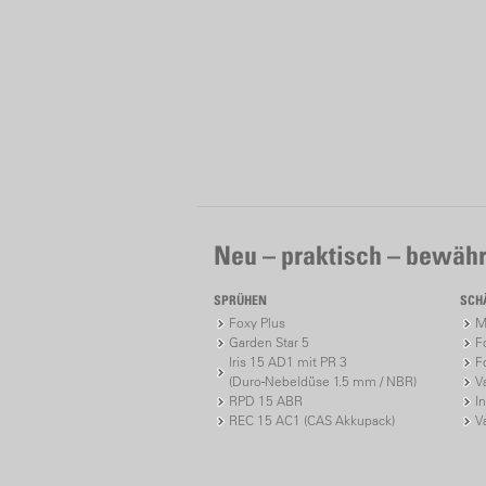
Neu – praktisch – bewähr
SPRÜHEN
SCH
Foxy Plus
M
Garden Star 5
F
Iris 15 AD1 mit PR 3
F
(Duro-Nebeldüse 1.5 mm / NBR)
V
RPD 15 ABR
I
REC 15 AC1 (CAS Akkupack)
V