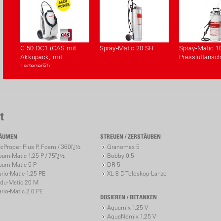
C 50 DC1 (CAS mit
Spray-Matic 20 SH
Spray-Matic 1
Akkupack, mit
Pressluftansc
Ladegerät)
t
ÄUMEN
STREUEN / ZERSTÄUBEN
cProper Plus P, Foam / 360ï¿½
Granomax 5
oam-Matic 1.25 P / 75ï¿½
Bobby 0.5
oam-Matic 5 P
DR 5
ario-Matic 1.25 PE
XL 8 D Teleskop-Lanze
ndu-Matic 20 M
ario-Matic 2.0 PE
DOSIEREN / BETANKEN
Aquamix 1.25 V
AquaNemix 1.25 V