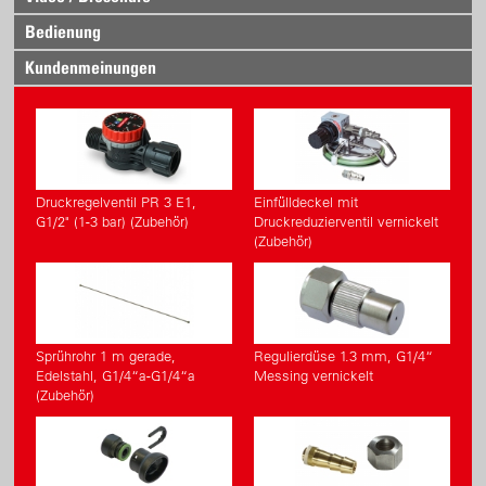
Bedienung
Kundenmeinungen
Druckregelventil PR 3 E1,
Einfülldeckel mit
G1/2" (1-3 bar) (Zubehör)
Druckreduzierventil vernickelt
(Zubehör)
Sprührohr 1 m gerade,
Regulierdüse 1.3 mm, G1/4“
Edelstahl, G1/4“a-G1/4“a
Messing vernickelt
(Zubehör)