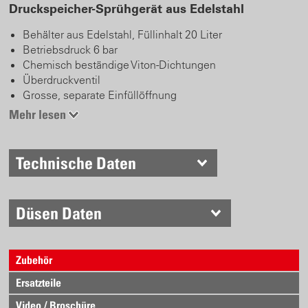
Druckspeicher-Sprühgerät aus Edelstahl
Behälter aus Edelstahl, Füllinhalt 20 Liter
Betriebsdruck 6 bar
Chemisch beständige Viton-Dichtungen
Überdruckventil
Grosse, separate Einfüllöffnung
Schlauchanschluss am Behälterkopf
Mehr lesen
Druckluftventil
Manometer
Handventil mit integriertem Filtersieb
Technische Daten
Massives Handventil aus Kunststoff/Edelstahl
CE Konform
Düsen Daten
Zubehör
Ersatzteile
Video / Broschüre