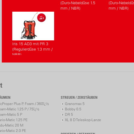
(Duro-Nebeldüse 1.5
(Duro-Nebeldüs
mm / NBR)
mm / NBR)
Iris 15 AD3 mit PR 3
(Regulierdüse 1.3 mm /
NBR)
t
ÄUMEN
STREUEN / ZERSTÄUBEN
cProper Plus P, Foam / 360ï¿½
Granomax 5
oam-Matic 1.25 P / 75ï¿½
Bobby 0.5
oam-Matic 5 P
DR 5
ario-Matic 1.25 PE
XL 8 D Teleskop-Lanze
ndu-Matic 20 M
ario-Matic 2.0 PE