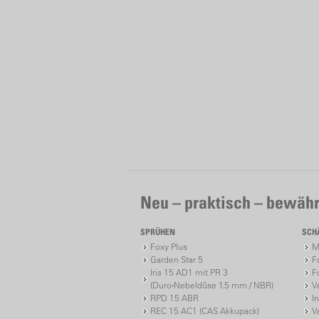
Neu – praktisch – bewähr
SPRÜHEN
SCH
Foxy Plus
M
Garden Star 5
F
Iris 15 AD1 mit PR 3
F
(Duro-Nebeldüse 1.5 mm / NBR)
V
RPD 15 ABR
I
REC 15 AC1 (CAS Akkupack)
V