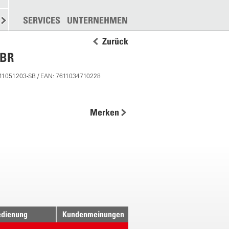
N
STREUEN
SERVICES
WEITERE
UNTERNEHMEN
Zurück
NBR
 11051203-SB / EAN: 7611034710228
Merken
dienung
Kundenmeinungen