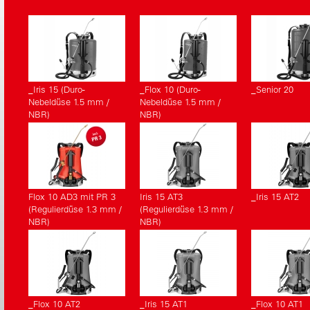
_Iris 15 (Duro-
_Flox 10 (Duro-
_Senior 20
Nebeldüse 1.5 mm /
Nebeldüse 1.5 mm /
NBR)
NBR)
Flox 10 AD3 mit PR 3
Iris 15 AT3
_Iris 15 AT2
(Regulierdüse 1.3 mm /
(Regulierdüse 1.3 mm /
NBR)
NBR)
_Flox 10 AT2
_Iris 15 AT1
_Flox 10 AT1