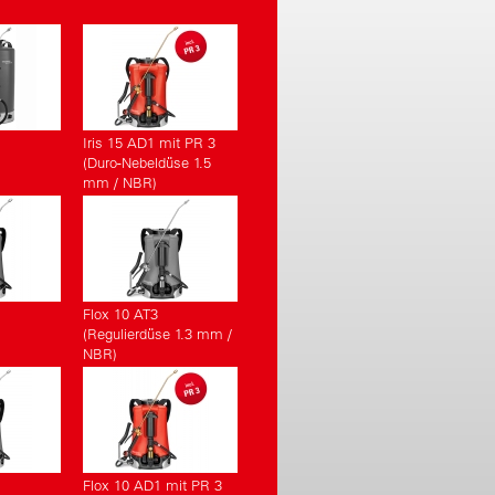
Iris 15 AD1 mit PR 3
(Duro-Nebeldüse 1.5
mm / NBR)
Flox 10 AT3
(Regulierdüse 1.3 mm /
NBR)
Flox 10 AD1 mit PR 3