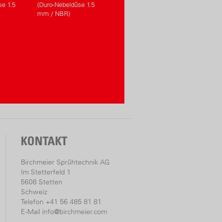
e 1.5
(Duro-Nebeldüse 1.5
mm / NBR)
KONTAKT
Birchmeier Sprühtechnik AG
Im Stetterfeld 1
5608 Stetten
Schweiz
Telefon +41 56 485 81 81
E-Mail
info@birchmeier.com