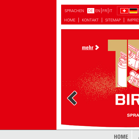
SPRACHEN
DE
EN
FR
IT
HOME
KONTAKT
SITEMAP
IMPR
mehr
mehr
HOME