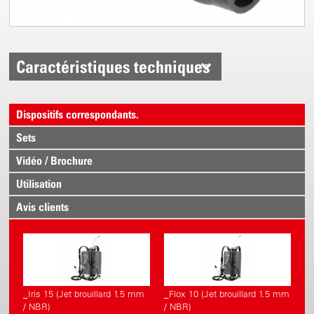
Caractéristiques techniques
Dispositifs correspondants.
Sets
Vidéo / Brochure
Utilisation
Avis clients
_Iris 15 (Jet brouillard 1.5 mm
_Flox 10 (Jet brouillard 1.5 mm
/ NBR)
/ NBR)