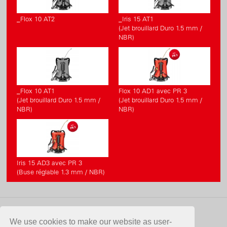
_Flox 10 AT2
_Iris 15 AT1
(Jet brouillard Duro 1.5 mm /
NBR)
_Flox 10 AT1
Flox 10 AD1 avec PR 3
(Jet brouillard Duro 1.5 mm /
(Jet brouillard Duro 1.5 mm /
NBR)
NBR)
Iris 15 AD3 avec PR 3
(Buse réglable 1.3 mm / NBR)
CONTACT
We use cookies to make our website as user-