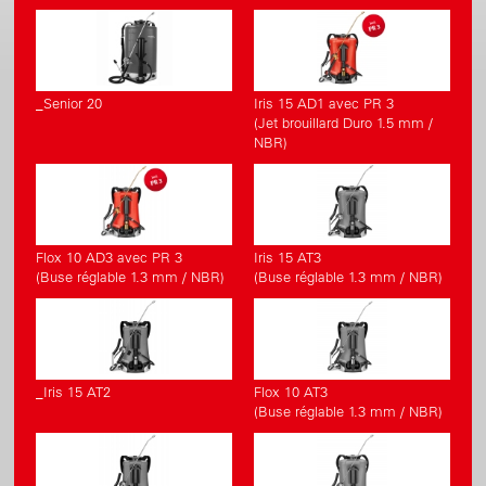
_Senior 20
Iris 15 AD1 avec PR 3
(Jet brouillard Duro 1.5 mm /
NBR)
Flox 10 AD3 avec PR 3
Iris 15 AT3
(Buse réglable 1.3 mm / NBR)
(Buse réglable 1.3 mm / NBR)
_Iris 15 AT2
Flox 10 AT3
(Buse réglable 1.3 mm / NBR)