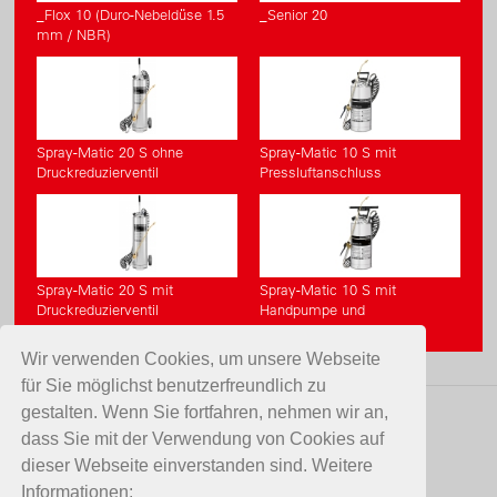
_Flox 10 (Duro-Nebeldüse 1.5
_Senior 20
mm / NBR)
Spray-Matic 20 S ohne
Spray-Matic 10 S mit
Druckreduzierventil
Pressluftanschluss
Spray-Matic 20 S mit
Spray-Matic 10 S mit
Druckreduzierventil
Handpumpe und
Pressluftanschluss
Wir verwenden Cookies, um unsere Webseite
für Sie möglichst benutzerfreundlich zu
gestalten. Wenn Sie fortfahren, nehmen wir an,
KONTAKT
dass Sie mit der Verwendung von Cookies auf
dieser Webseite einverstanden sind. Weitere
Birchmeier Sprühtechnik AG
Informationen: