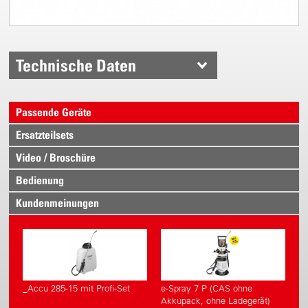
Technische Daten
Passende Geräte
Ersatzteilsets
Video / Broschüre
Bedienung
Kundenmeinungen
_Accu 285-15 mit Profi-Set
e-Spray 7 P (CAS ohne
Akkupack, ohne Ladegerät)