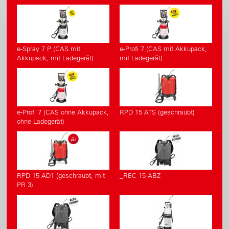
e-Spray 7 P (CAS mit
e-Profi 7 (CAS mit Akkupack,
Akkupack, mit Ladegerät)
mit Ladegerät)
e-Profi 7 (CAS ohne Akkupack,
RPD 15 ATS (geschraubt)
ohne Ladegerät)
RPD 15 AD1 (geschraubt, mit
_REC 15 ABZ
PR 3)