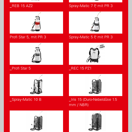
_REB 15 AZ2
Spray-Matic 7 P, mit PR 3
Profi Star 5, mit PR 3
Spray-Matic 5 P, mit PR 3
_Profi Star 5
_REC 15 PZ1
_Spray-Matic 10 B
_Iris 15 (Duro-Nebeldüse 1.5
mm / NBR)