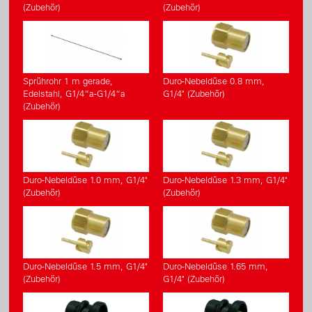
(Zubehör)
(Zubehör)
Sprührohr 1 m gerade,
Duro-Nebeldüse 0.8 mm,
Edelstahl, G1/4“a-G1/4“a
G1/4" (Zubehör)
(Zubehör)
Duro-Nebeldüse 1.0 mm, G1/4"
Duro-Nebeldüse 1.3 mm, G1/4"
(Zubehör)
(Zubehör)
Duro-Nebeldüse 1.5 mm, G1/4"
Duro-Nebeldüse 1.65 mm,
(Zubehör)
G1/4" (Zubehör)