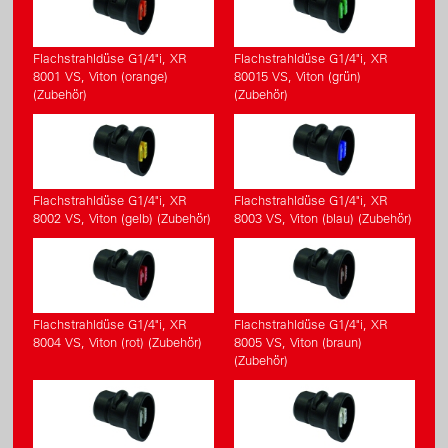
Flachstrahldüse G1/4"i, XR
Flachstrahldüse G1/4"i, XR
8001 VS, Viton (orange)
80015 VS, Viton (grün)
(Zubehör)
(Zubehör)
Flachstrahldüse G1/4"i, XR
Flachstrahldüse G1/4"i, XR
8002 VS, Viton (gelb) (Zubehör)
8003 VS, Viton (blau) (Zubehör)
Flachstrahldüse G1/4"i, XR
Flachstrahldüse G1/4"i, XR
8004 VS, Viton (rot) (Zubehör)
8005 VS, Viton (braun)
(Zubehör)