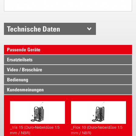
Technische Daten
Passende Geräte
Ersatzteilsets
Video / Broschüre
Bedienung
Kundenmeinungen
_Iris 15 (Duro-Nebeldüse 1.5
_Flox 10 (Duro-Nebeldüse 1.5
mm / NBR)
mm / NBR)