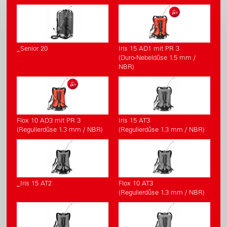
_Senior 20
Iris 15 AD1 mit PR 3
(Duro-Nebeldüse 1.5 mm /
NBR)
Flox 10 AD3 mit PR 3
Iris 15 AT3
(Regulierdüse 1.3 mm / NBR)
(Regulierdüse 1.3 mm / NBR)
_Iris 15 AT2
Flox 10 AT3
(Regulierdüse 1.3 mm / NBR)