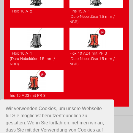
_Flox 10 AT2
_Iris 15 AT1
(Duro-Nebeldüse 1.5 mm /
NBR)
_Flox 10 AT1
Flox 10 AD1 mit PR 3
(Duro-Nebeldüse 1.5 mm /
(Duro-Nebeldüse 1.5 mm /
NBR)
NBR)
Iris 15 AD3 mit PR 3
(Regulierdüse 1.3 mm / NBR)
Wir verwenden Cookies, um unsere Webseite
für Sie möglichst benutzerfreundlich zu
gestalten. Wenn Sie fortfahren, nehmen wir an,
KONTAKT
dass Sie mit der Verwendung von Cookies auf