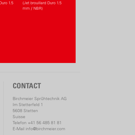
 Duro 1.5
(Jet brouillard Duro 1.5
mm / NBR)
CONTACT
Birchmeier Sprühtechnik AG
Im Stetterfeld 1
5608 Stetten
Suisse
Telefon +41 56 485 81 81
E-Mail
info@birchmeier.com