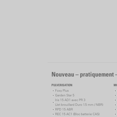
Nouveau – pratiquement 
PULVERISATION
M
Foxy Plus
Garden Star 5
Iris 15 AD1 avec PR 3
(Jet brouillard Duro 1.5 mm / NBR)
RPD 15 ABR
REC 15 AC1 (Bloc batterie CAS)