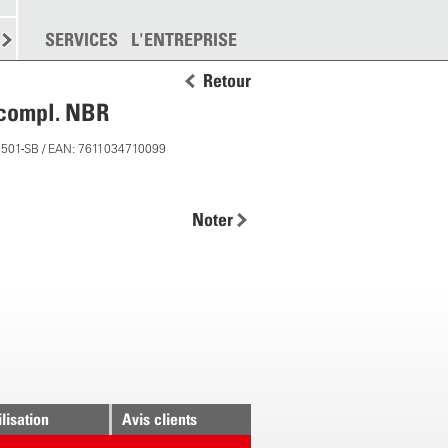
EMENT
SERVICES
DISPERSION
L'ENTREPRISE
PLUS
Retour
compl. NBR
8501-SB / EAN: 7611034710099
Noter
ilisation
Avis clients