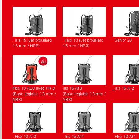
correspondants.
_Iris 15 (Jet brouillard
_Flox 10 (Jet brouillard
_Senior 20
1.5 mm / NBR)
1.5 mm / NBR)
Flox 10 AD3 avec PR 3
Iris 15 AT3
_Iris 15 AT2
(Buse réglable 1.3 mm /
(Buse réglable 1.3 mm /
NBR)
NBR)
_Flox 10 AT2
_Iris 15 AT1
_Flox 10 AT1