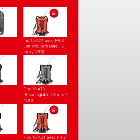
Iris 15 AD1 avec PR 3
(Jet brouillard Duro 1.5
mm / NBR)
Flox 10 AT3
(Buse réglable 1.3 mm /
NBR)
Flox 10 AD1 avec PR 3