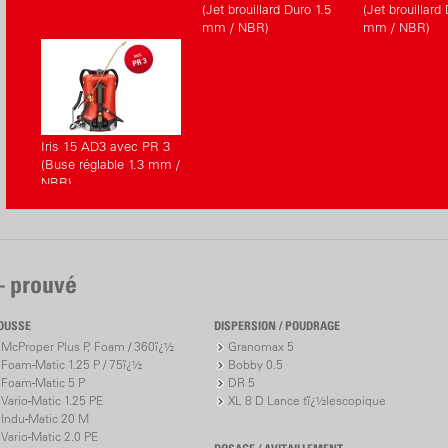
(Jet brouillard Duro 1.5
(Jet brouillard
mm / NBR)
mm / NBR)
Iris 15 AD3 avec PR 3
(Buse réglable 1.3 mm /
NBR)
– prouvé
OUSSE
DISPERSION / POUDRAGE
McProper Plus P, Foam / 360ï¿½
Granomax 5
Foam-Matic 1.25 P / 75ï¿½
Bobby 0.5
Foam-Matic 5 P
DR 5
Vario-Matic 1.25 PE
XL 8 D Lance tï¿½lescopique
Indu-Matic 20 M
Vario-Matic 2.0 PE