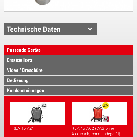
Technische Daten
Passende Geräte
Ersatzteilsets
Video / Broschüre
Bedienung
Kundenmeinungen
_REA 15 AZ1
REA 15 AC2 (CAS ohne
Akkupack, ohne Ladegerät)