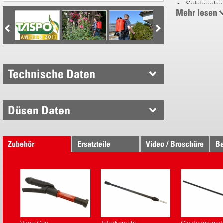
Schlauchau
Mehr lesen
Klick-Gur
Griffmuld
Lithium-I
Elektronisc
Technische Daten
Druckberei
Schutzpro
10 h bei 1 
Düsen Daten
3 h bei 3 b
Bewährte Bi
Zubehör
Ersatzteile
Video / Broschüre
Be
Robuste 
Tankausga
Kunststof
gesteckte
Grosse Ein
Vario Gun
Teleskoprohr
Glasfaserverst