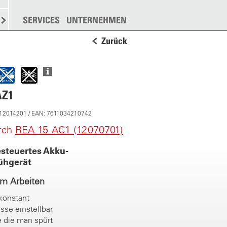
N
STREUEN
SERVICES
WEITERE
UNTERNEHMEN
Zurück
AZ1
 12014201 / EAN: 7611034210742
urch
REA 15 AC1 (12070701)
steuertes Akku-
ühgerät
im Arbeiten
konstant
sse einstellbar
 die man spürt