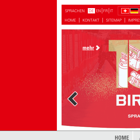
SPRACHEN
DE
EN
FR
IT
HOME
KONTAKT
SITEMAP
IMPR
mehr
mehr
HOME