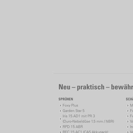
Neu – praktisch – bewähr
SPRÜHEN
SCH
Foxy Plus
M
Garden Star 5
F
Iris 15 AD1 mit PR 3
F
(Duro-Nebeldüse 1.5 mm / NBR)
V
RPD 15 ABR
I
REC 15 AC1 (CAS Akkupack)
V