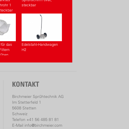
hrohr 1
steckbar
steckbar
 für das
Edelstahl-Handwagen
iltern
H2
rühen
KONTAKT
Birchmeier Sprühtechnik AG
Im Stetterfeld 1
5608 Stetten
Schweiz
Telefon +41 56 485 81 81
E-Mail
info@birchmeier.com