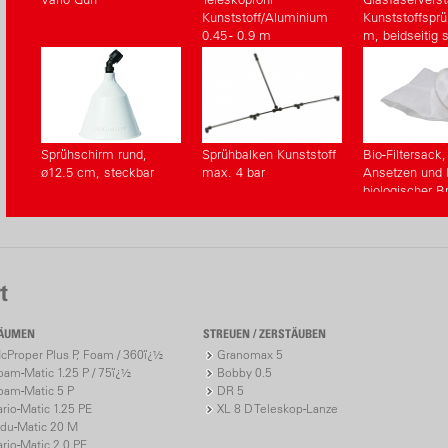
Kunststoff/Aluminium
Kunststoffsprü
0.45 - 0.9 m
m, beidseitig 
(Zubehör)
Sprühschirm rund,
Sprühbalken Kunststoff
Bio-Filtersack,
ø12.5 cm, steckbar
max. 4 bar
Ansetzen und F
biologischer B
(Zubehör)
t
ÄUMEN
STREUEN / ZERSTÄUBEN
cProper Plus P, Foam / 360ï¿½
Granomax 5
oam-Matic 1.25 P / 75ï¿½
Bobby 0.5
oam-Matic 5 P
DR 5
ario-Matic 1.25 PE
XL 8 D Teleskop-Lanze
ndu-Matic 20 M
ario-Matic 2.0 PE