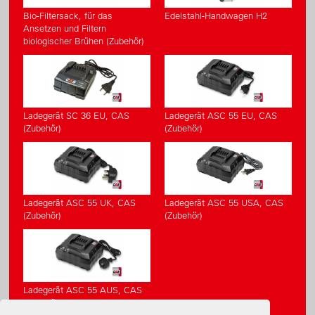
Bio-Filtersack, für das
Edelstahl-Handwagen H2
Ansetzen und Filtern
biologischer Brühen (Zubehör)
Ladegerät SC 36 EU, CAS
Ladegerät ASC 55 EU, CAS
(Zubehör)
(Zubehör)
Ladegerät ASC 55 UK, CAS
Ladegerät ASC 55 USA, CAS
(Zubehör)
(Zubehör)
Ladegerät ASC 55 AUS, CAS
(Zubehör)