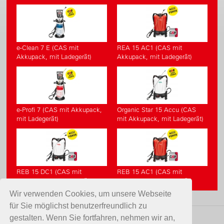
e-Clean 7 E (CAS mit
REA 15 AC1 (CAS mit
Akkupack, mit Ladegerät)
Akkupack, mit Ladegerät)
e-Profi 7 (CAS mit Akkupack,
Organic Star 15 Accu (CAS
mit Ladegerät)
mit Akkupack, mit Ladegerät)
REB 15 DC1 (CAS mit
REB 15 AC1 (CAS mit
Akkupack, mit Ladegerät)
Akkupack, mit Ladegerät)
Wir verwenden Cookies, um unsere Webseite
für Sie möglichst benutzerfreundlich zu
gestalten. Wenn Sie fortfahren, nehmen wir an,