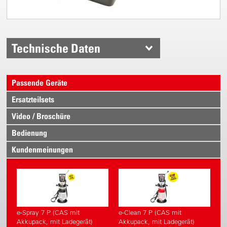
Technische Daten
Passende Geräte
Ersatzteilsets
Video / Broschüre
Bedienung
Kundenmeinungen
e-Spray 7 P (CAS mit
e-Clean 7 P (CAS mit
Akkupack, mit Ladegerät)
Akkupack, mit Ladegerät)