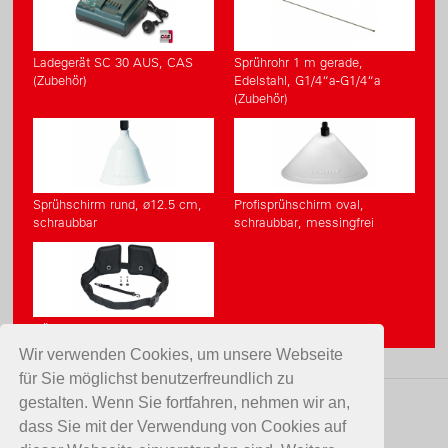
Ladegerät SC 30 AUS, CAS
Sprührohr 1 m gerade,
(Zubehör)
Edelstahl, G1/4“a-G1/4“a
(Zubehör)
Sprühschirm rund, ø12.5 cm,
Profisprühschirm oval,
schraubbar
schraubbar, messingfrei
Hüft- und Brustgurtset
Wir verwenden Cookies, um unsere Webseite
für Sie möglichst benutzerfreundlich zu
gestalten. Wenn Sie fortfahren, nehmen wir an,
KONTAKT
dass Sie mit der Verwendung von Cookies auf