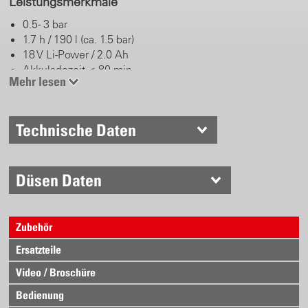
Leistungsmerkmale
0.5 - 3 bar
1.7 h / 190 l (ca. 1.5 bar)
18 V Li-Power / 2.0 Ah
Akkuladezeit < 80 min
Mehr lesen
Komfort beim Arbeiten
Technische Daten
Sprühbild konstant
Herbizid Floodjet Düse
Ergonomie neu definiert
Schlauchausgang vorne
Düsen Daten
Klick-Gurtsystem
Schnellwechselsystem für Akkupack
Zubehör
Elektronische gesteuert
Ersatzteile
Intelligente Druckregelung
Video / Broschüre
Betriebsdruck einstellbar 0.5 – 3 bar
Bedienung
Energieeffizienz