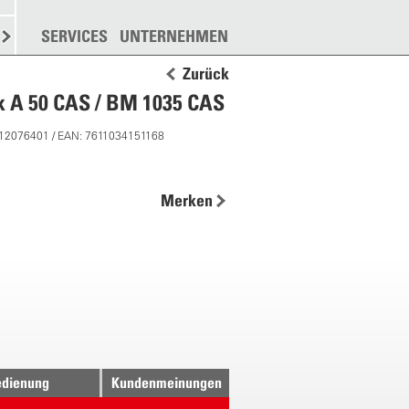
N
STREUEN
SERVICES
WEITERE
UNTERNEHMEN
Zurück
k A 50 CAS / BM 1035 CAS
 12076401 / EAN: 7611034151168
Merken
dienung
Kundenmeinungen