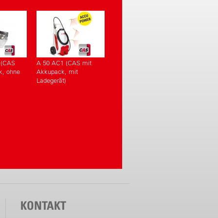
 (CAS
A 50 AC1 (CAS mit
k, ohne
Akkupack, mit
Ladegerät)
KONTAKT