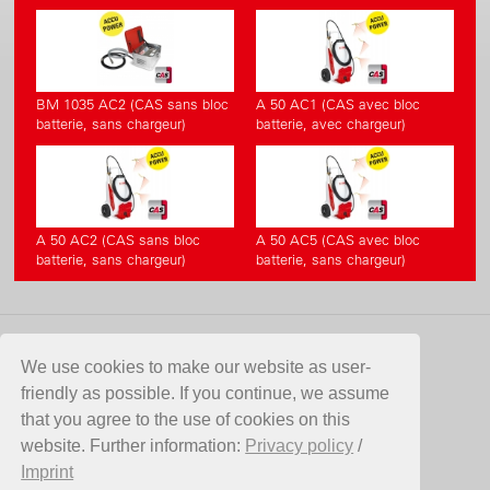
BM 1035 AC2 (CAS sans bloc
A 50 AC1 (CAS avec bloc
batterie, sans chargeur)
batterie, avec chargeur)
A 50 AC2 (CAS sans bloc
A 50 AC5 (CAS avec bloc
batterie, sans chargeur)
batterie, sans chargeur)
CONTACT
We use cookies to make our website as user-
friendly as possible. If you continue, we assume
Birchmeier Sprühtechnik AG
that you agree to the use of cookies on this
Im Stetterfeld 1
website. Further information:
Privacy policy
/
5608 Stetten
Imprint
Suisse