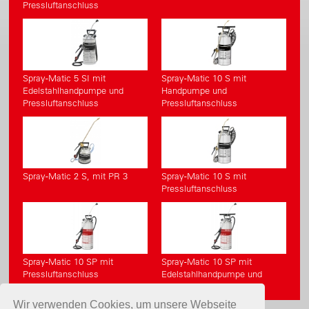
Pressluftanschluss
Spray-Matic 5 SI mit
Spray-Matic 10 S mit
Edelstahlhandpumpe und
Handpumpe und
Pressluftanschluss
Pressluftanschluss
Spray-Matic 2 S, mit PR 3
Spray-Matic 10 S mit
Pressluftanschluss
Spray-Matic 10 SP mit
Spray-Matic 10 SP mit
Pressluftanschluss
Edelstahlhandpumpe und
Pressluftanschluss
Wir verwenden Cookies, um unsere Webseite