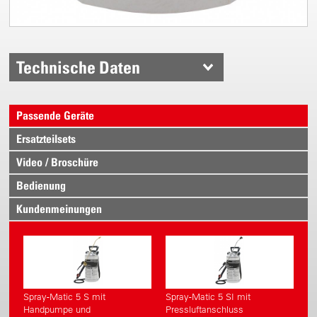
Technische Daten
Passende Geräte
Ersatzteilsets
Video / Broschüre
Bedienung
Kundenmeinungen
Spray-Matic 5 S mit
Spray-Matic 5 SI mit
Handpumpe und
Pressluftanschluss