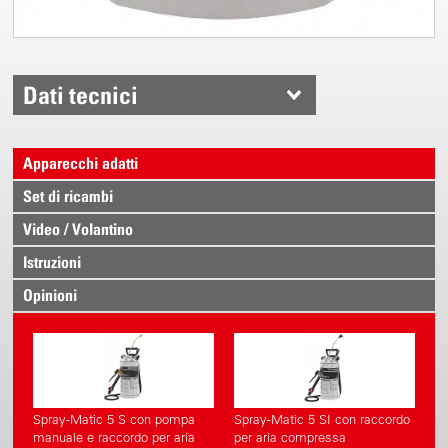
Dati tecnici
Apparecchi adatti
Set di ricambi
Video / Volantino
Istruzioni
Opinioni
Spray-Matic 5 S con pompa
Spray-Matic 5 SI con raccordo
manuale e raccordo per aria
per aria compressa