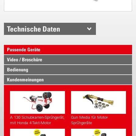
Technische Daten
Passende Geräte
Video / Broschüre
Bedienung
Kundenmeinungen
A 130 Schubkarren-Sprühgerät,
Gun Media für Motor-
mit Honda 4 Takt-Motor
Sprühgeräte