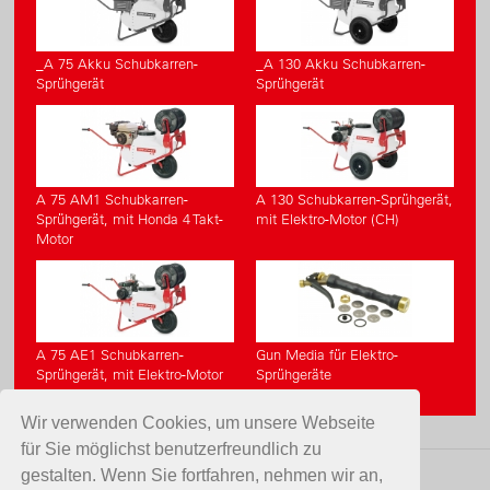
_A 75 Akku Schubkarren-
_A 130 Akku Schubkarren-
Sprühgerät
Sprühgerät
A 75 AM1 Schubkarren-
A 130 Schubkarren-Sprühgerät,
Sprühgerät, mit Honda 4 Takt-
mit Elektro-Motor (CH)
Motor
A 75 AE1 Schubkarren-
Gun Media für Elektro-
Sprühgerät, mit Elektro-Motor
Sprühgeräte
(CH)
Wir verwenden Cookies, um unsere Webseite
für Sie möglichst benutzerfreundlich zu
gestalten. Wenn Sie fortfahren, nehmen wir an,