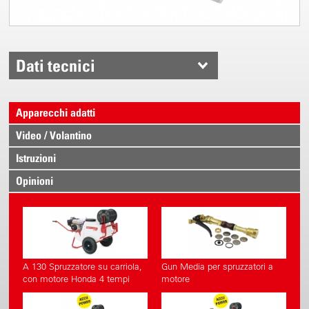
Dati tecnici
Apparecchi adatti
Video / Volantino
Istruzioni
Opinioni
A 130 Spruzzatore su carriola,
Gun Media per spruzzatori a
con motore Honda 4 tempi
motore