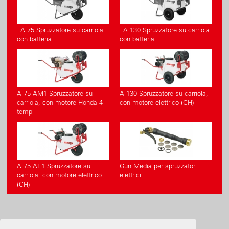
_A 75 Spruzzatore su carriola
_A 130 Spruzzatore su carriola
con batteria
con batteria
A 75 AM1 Spruzzatore su
A 130 Spruzzatore su carriola,
carriola, con motore Honda 4
con motore elettrico (CH)
tempi
A 75 AE1 Spruzzatore su
Gun Media per spruzzatori
carriola, con motore elettrico
elettrici
(CH)