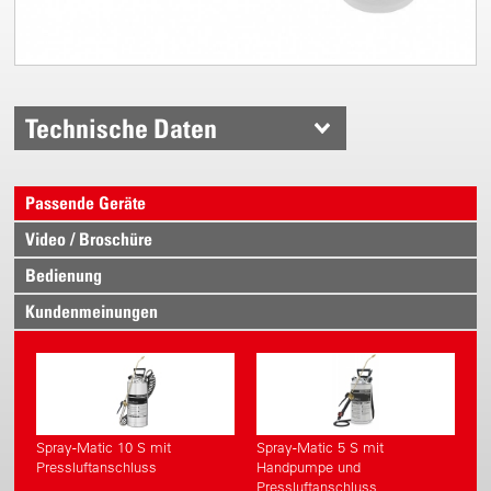
Technische Daten
Passende Geräte
Video / Broschüre
Bedienung
Kundenmeinungen
Spray-Matic 10 S mit
Spray-Matic 5 S mit
Pressluftanschluss
Handpumpe und
Pressluftanschluss