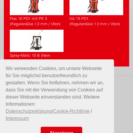
Flox 10 PD1 mit PR 3
Iris 15 PD1
(Regulierdüse 1.3 mm / Viton)
(Regulierdüse 1.3 mm / Viton)
Spray-Matic 10 B (New
Generation)
Wir verwenden Cookies, um unsere Webseite
für Sie möglichst benutzerfreundlich zu
gestalten. Wenn Sie fortfahren, nehmen wir an,
KONTAKT
dass Sie mit der Verwendung von Cookies auf
dieser Webseite einverstanden sind. Weitere
Birchmeier Sprühtechnik AG
Informationen:
Im Stetterfeld 1
Datenschutzerklärung/Cookie-Richtlinie
/
5608 Stetten
Impressum
Schweiz
Telefon +41 56 485 81 81
E-Mail
info@birchmeier.com
Akzeptieren