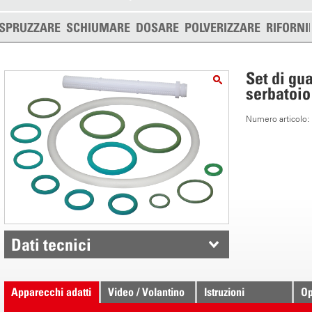
SPRUZZARE
SCHIUMARE
DOSARE
POLVERIZZARE
RIFORNI
Set di gu
serbatoio
Numero articolo
Dati tecnici
Apparecchi adatti
Video / Volantino
Istruzioni
Op