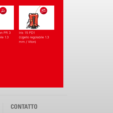
on PR 3
Iris 15 PD1
ile 1.3
(Ugello regolabile 1.3
mm / Viton)
CONTATTO