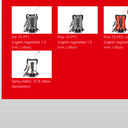
Iris 15 PT1
Flox 10 PT1
Flox 10 PD1 c
(Ugello regolabile 1.3
(Ugello regolabile 1.3
(Ugello regolab
mm / Viton)
mm / Viton)
mm / Viton)
Spray-Matic 10 B (New
Generation)