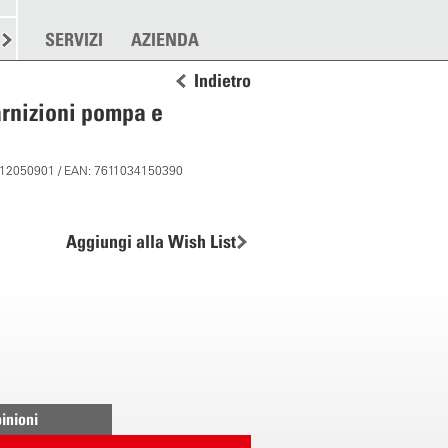
RE
SPARGERE
SERVIZI
ALTRO
AZIENDA
Indietro
arnizioni pompa e
: 12050901 / EAN: 7611034150390
Aggiungi alla Wish List
inioni