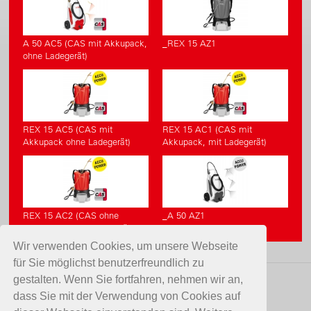
A 50 AC5 (CAS mit Akkupack,
_REX 15 AZ1
ohne Ladegerät)
REX 15 AC5 (CAS mit
REX 15 AC1 (CAS mit
Akkupack ohne Ladegerät)
Akkupack, mit Ladegerät)
REX 15 AC2 (CAS ohne
_A 50 AZ1
Akkupack, ohne Ladegerät)
Wir verwenden Cookies, um unsere Webseite
für Sie möglichst benutzerfreundlich zu
gestalten. Wenn Sie fortfahren, nehmen wir an,
KONTAKT
dass Sie mit der Verwendung von Cookies auf