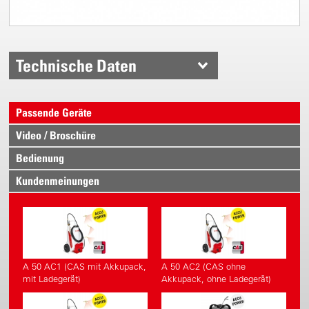
Technische Daten
Passende Geräte
Video / Broschüre
Bedienung
Kundenmeinungen
A 50 AC1 (CAS mit Akkupack,
A 50 AC2 (CAS ohne
mit Ladegerät)
Akkupack, ohne Ladegerät)