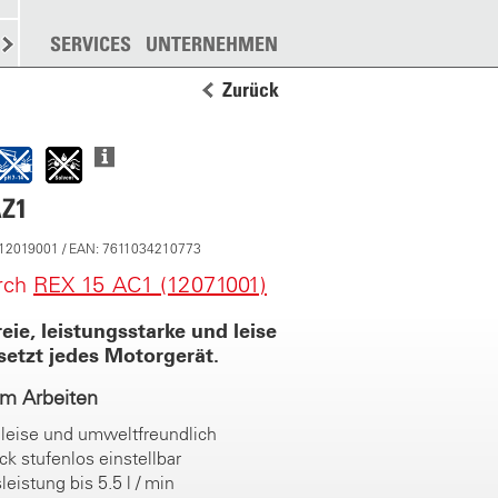
N
STREUEN
SERVICES
WEITERE
UNTERNEHMEN
Zurück
AZ1
 12019001 / EAN: 7611034210773
urch
REX 15 AC1 (12071001)
eie, leistungsstarke und leise
setzt jedes Motorgerät.
im Arbeiten
 leise und umweltfreundlich
ck stufenlos einstellbar
leistung bis 5.5 l / min