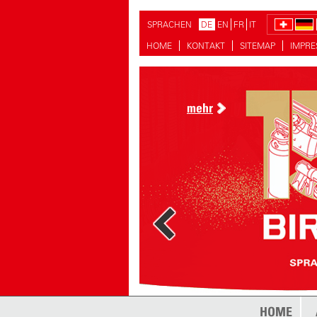
SPRACHEN
DE
EN
FR
IT
HOME
KONTAKT
SITEMAP
IMPR
mehr
mehr
HOME