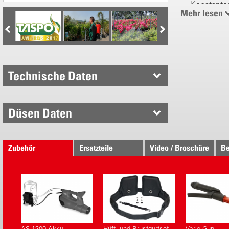
Konstantes
Mehr lesen
2 Hochlei
Optimaler
Design
Einfacher
Keine Ben
Edelstahl-
Technische Daten
Elektronisc
Düsen Daten
Intelligen
Arbeitsdruc
Energieeff
Zubehör
Ersatzteile
Video / Broschüre
Be
Schutzpro
Leistungsst
Li-Ion mit
Über 2 Stu
360 Liter 
AS 1200 Akku-
Hüft- und Brustgurtset
Vario Gun