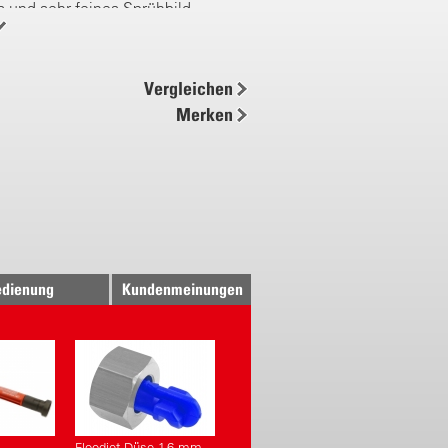
 und sehr feines Sprühbild
stungs Duro-Nebeldüsen
 Tragkomfort dank ergonomischem
Vergleichen
 Zugang zum Ansaugfilter
Merken
zinlagerung mehr notwendig
Handwagen (optional erhältlich)
he Steuerung
te Druckregelung
k einstellbar (1 bis 10 bar)
izient
dienung
Kundenmeinungen
gramm für Pumpe und Akku
arker Akku
 220 Wh Akku-Kapazität
nden Sprühzeit bei 10 bar
Ausbringmenge bei 10 bar
Floodjet Düse 1.6 mm,