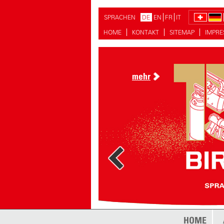
SPRACHEN
DE
EN
FR
IT
HOME
KONTAKT
SITEMAP
IMPR
mehr
mehr
HOME