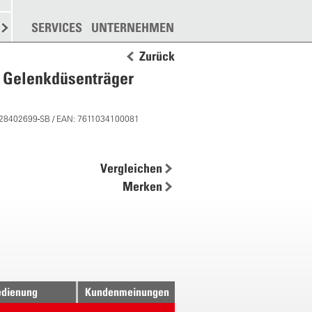
N
STREUEN
SERVICES
WEITERE
UNTERNEHMEN
Zurück
r Gelenkdüsenträger
 28402699-SB / EAN: 7611034100081
Vergleichen
Merken
dienung
Kundenmeinungen