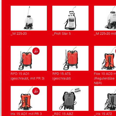
_M 225-20
_Profi Star 5
_M 225-20 mit 
RPD 15 AD1
RPD 15 ATS
Flox 10 AD3 m
(geschraubt, mit PR 3)
(geschraubt)
(Regulierdüse
NBR)
Iris 15 AD1 mit PR 3
_REC 15 ABZ
_Iris 15 AT2