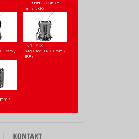
(Duro-Nebeldüse 1.5
mm / NBR)
Iris 15 AT3
 1.3 mm /
(Regulierdüse 1.3 mm /
NBR)
-
 mm /
KONTAKT