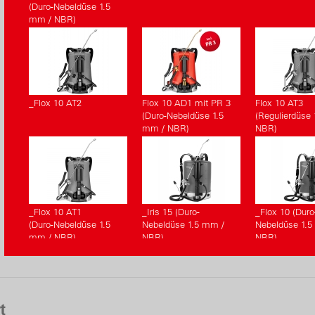
(Duro-Nebeldüse 1.5
mm / NBR)
_Flox 10 AT2
Flox 10 AD1 mit PR 3
Flox 10 AT3
(Duro-Nebeldüse 1.5
(Regulierdüse
mm / NBR)
NBR)
_Flox 10 AT1
_Iris 15 (Duro-
_Flox 10 (Duro
(Duro-Nebeldüse 1.5
Nebeldüse 1.5 mm /
Nebeldüse 1.5
mm / NBR)
NBR)
NBR)
t