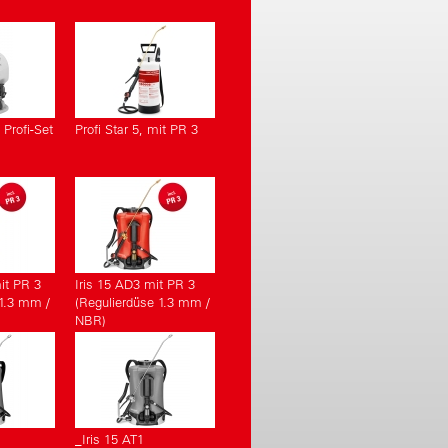
Profi-Set
Profi Star 5, mit PR 3
it PR 3
Iris 15 AD3 mit PR 3
 1.3 mm /
(Regulierdüse 1.3 mm /
NBR)
_Iris 15 AT1