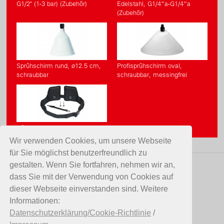
G1/2" (1-3 bar) (Zubehör)
Edelstahl, G1/4“a-G1/4“a
(Zubehör)
Sprühschirm rund, ø12.5 cm,
Profisprühschirm oval,
schraubbar
schraubbar, messingfrei
Hüft- und Brustgurtset
Wir verwenden Cookies, um unsere Webseite
für Sie möglichst benutzerfreundlich zu
gestalten. Wenn Sie fortfahren, nehmen wir an,
KONTAKT
dass Sie mit der Verwendung von Cookies auf
dieser Webseite einverstanden sind. Weitere
Birchmeier Sprühtechnik AG
Informationen:
Im Stetterfeld 1
Datenschutzerklärung/Cookie-Richtlinie
/
5608 Stetten