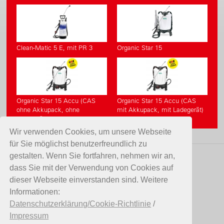
Clean-Matic 5 E, mit PR 3
Organic Star 15
Organic Star 15 Accu (CAS
Organic Star 15 Accu (CAS
ohne Akkupack, ohne
mit Akkupack, mit Ladegerät)
Ladegerät)
Wir verwenden Cookies, um unsere Webseite
für Sie möglichst benutzerfreundlich zu
gestalten. Wenn Sie fortfahren, nehmen wir an,
KONTAKT
dass Sie mit der Verwendung von Cookies auf
dieser Webseite einverstanden sind. Weitere
Birchmeier Sprühtechnik AG
Informationen:
Im Stetterfeld 1
Datenschutzerklärung/Cookie-Richtlinie
/
5608 Stetten
Impressum
Schweiz