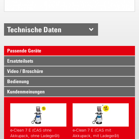
Technische Daten
Passende Geräte
Ersatzteilsets
Video / Broschüre
Bedienung
Kundenmeinungen
e-Clean 7 E (CAS ohne
e-Clean 7 E (CAS mit
Akkupack, ohne Ladegerät)
Akkupack, mit Ladegerät)