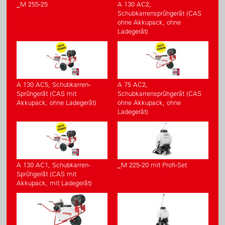
_M 255-25
A 130 AC2,
Schubkarrensprühgerät (CAS
ohne Akkupack, ohne
Ladegerät)
A 130 AC5, Schubkarren-
A 75 AC2,
Sprühgerät (CAS mit
Schubkarrensprühgerät (CAS
Akkupack, ohne Ladegerät)
ohne Akkupack, ohne
Ladegerät)
A 130 AC1, Schubkarren-
_M 225-20 mit Profi-Set
Sprühgerät (CAS mit
Akkupack, mit Ladegerät)