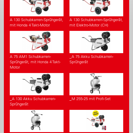
A 130 Schubkarren-Sprühgerät,
A 130 Schubkarren-Sprühgerät,
mit Honda 4 Takt-Motor
mit Elektro-Motor (CH)
A 75 AM1 Schubkarren-
_A 75 Akku Schubkarren-
Sprühgerät, mit Honda 4 Takt-
Sprühgerät
Motor
_A 130 Akku Schubkarren-
_M 255-25 mit Profi-Set
Sprühgerät