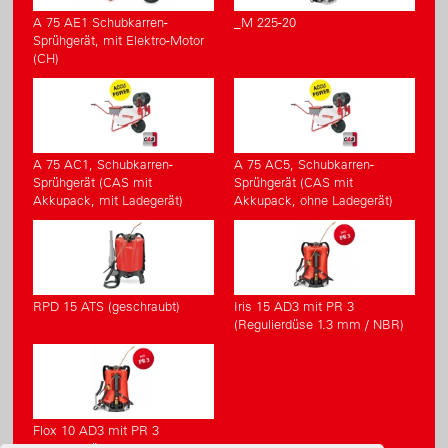
A 75 AE1 Schubkarren-
_M 225-20
Sprühgerät, mit Elektro-Motor
(CH)
A 75 AC1, Schubkarren-
A 75 AC5, Schubkarren-
Sprühgerät (CAS mit
Sprühgerät (CAS mit
Akkupack, mit Ladegerät)
Akkupack, ohne Ladegerät)
RPD 15 ATS (geschraubt)
Iris 15 AD3 mit PR 3
(Regulierdüse 1.3 mm / NBR)
Flox 10 AD3 mit PR 3