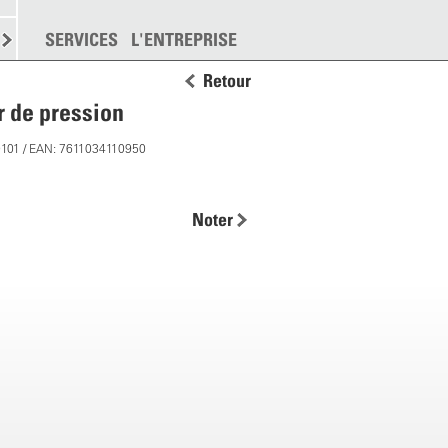
EMENT
SERVICES
DISPERSION
L'ENTREPRISE
PLUS
Retour
 de pression
0101 / EAN: 7611034110950
Noter