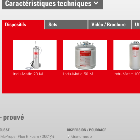
Caractéristiques techniques
Dispositifs
Sets
Vidéo / Brochure
Ut
correspondants.
Indu-Matic 20 M
Indu-Matic 50 M
Indu-Matic 10
– prouvé
OUSSE
DISPERSION / POUDRAGE
McProper Plus P, Foam / 360ï¿½
Granomax 5