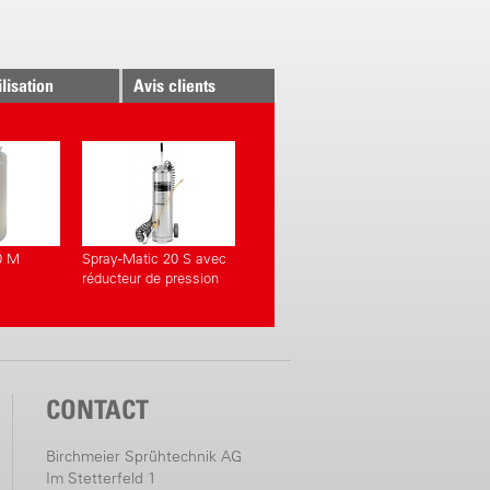
ilisation
Avis clients
0 M
Spray-Matic 20 S avec
réducteur de pression
CONTACT
Birchmeier Sprühtechnik AG
Im Stetterfeld 1