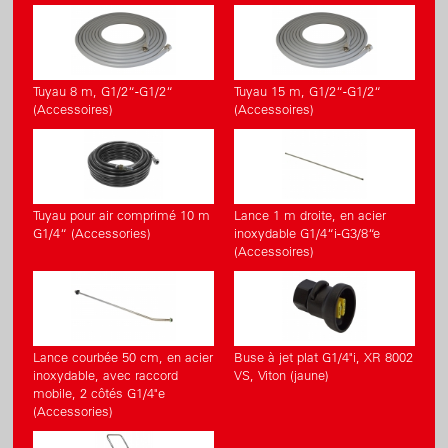
Tuyau 8 m, G1/2“-G1/2“
Tuyau 15 m, G1/2“-G1/2“
(Accessoires)
(Accessoires)
Tuyau pour air comprimé 10 m
Lance 1 m droite, en acier
G1/4“ (Accessories)
inoxydable G1/4“i-G3/8“e
(Accessoires)
Lance courbée 50 cm, en acier
Buse à jet plat G1/4"i, XR 8002
inoxydable, avec raccord
VS, Viton (jaune)
mobile, 2 côtés G1/4"e
(Accessories)