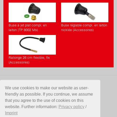
Buse à jet plat compl. en
Buse réglable compl. en laiton
laiton (TP 8002 Ms)
nicklée (Accessoires)
Rallonge 26 cm flexible, fix
(Accessoires)
CONTACT
We use cookies to make our website as user-
friendly as possible. If you continue, we assume
Birchmeier Sprühtechnik AG
that you agree to the use of cookies on this
Im Stetterfeld 1
website. Further information:
Privacy policy
/
5608 Stetten
Imprint
Suisse