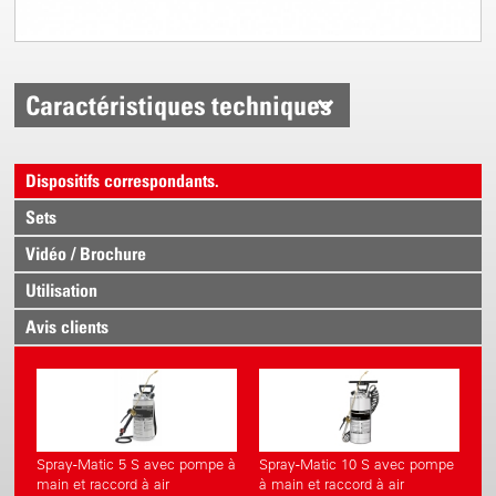
Caractéristiques techniques
Dispositifs correspondants.
Sets
Vidéo / Brochure
Utilisation
Avis clients
Spray-Matic 5 S avec pompe à
Spray-Matic 10 S avec pompe
main et raccord à air
à main et raccord à air