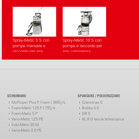
Spray-Matic 5 S con
Spray-Matic 10 S con
pompa manuale e
pompa e raccordo per
raccordo per aria
aria compressa
compressa
SCHIUMARE
SPARGERE / POLVERIZZARE
McProper Plus P, Foam / 360ï¿½
Granomax 5
Foam-Matic 1.25 P / 75ï¿½
Bobby 0.5
Foam-Matic 5 P
DR 5
Vario-Matic 1.25 PE
XL 8 D lancia telescopica
Indu-Matic 20 M
Vario-Matic 2.0 PE