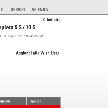
RE
SPARGERE
SERVIZI
ALTRO
AZIENDA
Indietro
pleta 5 S / 10 S
: 11881703 / EAN: 7611034122335
Aggiungi alla Wish List
truzioni
Opinioni