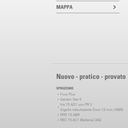
MAPPA
Nuovo - pratico - provato
SPRUZZARE
Foxy Plus
Garden Star 5
Iris 15 AD1 con PR 3
(Ugello nebulizzante Duro 1.5 mm / NBR)
RPD 15 ABR
REC 15 AC1 (Batteria CAS)