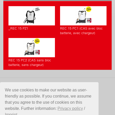
_REC 15 PZ1
REC 15 PC1 (CAS avec bloc
batterie, avec chargeur)
REC 15 PC2 (CAS sans bloc
batterie, sans chargeur)
CONTACT
We use cookies to make our website as user-
friendly as possible. If you continue, we assume
Birchmeier Sprühtechnik AG
that you agree to the use of cookies on this
Im Stetterfeld 1
website. Further information:
Privacy policy
/
5608 Stetten
Imprint