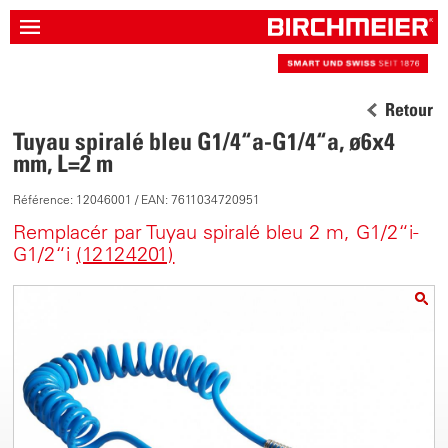
Retour
Tuyau spiralé bleu G1/4“a-G1/4“a, ø6x4
mm, L=2 m
Référence: 12046001 / EAN: 7611034720951
Remplacér par Tuyau spiralé bleu 2 m, G1/2“i-
G1/2“i
(12124201)