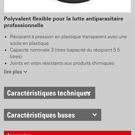
Polyvalent flexible pour la lutte antiparasitaire
professionnelle
Récipient à pression en plastique transparent avec une
socle en plastique
Capacité nominale 3 litres (capacité du récipient 5.5
litres)
Joints en viton résistants aux produits chimiques
Pression de service 4 bar
lire plus
Grande ouverture de remplissage avec entonnoir intégré
Tuyau spiralé pour une manipulation flexible
Buse réglable en laiton
Caractéristiques techniques
Soupape de sécurité et de surpression
Raccord à air comprimé pour utilisation avec
compresseur
Caractéristiques buses