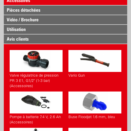
Accessoires
Pièces détachées
Vidéo / Brochure
Utilisation
Avis clients
Valve régulatrice de pression
Vario Gun
PR 3 E1, G1/2" (1-3 bar)
(Accessoires)
Pompe à batterie 7.4 V, 2.6 Ah
Buse Floodjet 1.6 mm, bleu
(Accessoires)